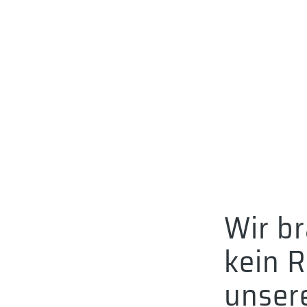
Wir b
kein R
unser