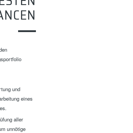
ESTEN
ANCEN
den
sportfolio
rtung und
rbeitung eines
es.
üfung aller
um unnötige